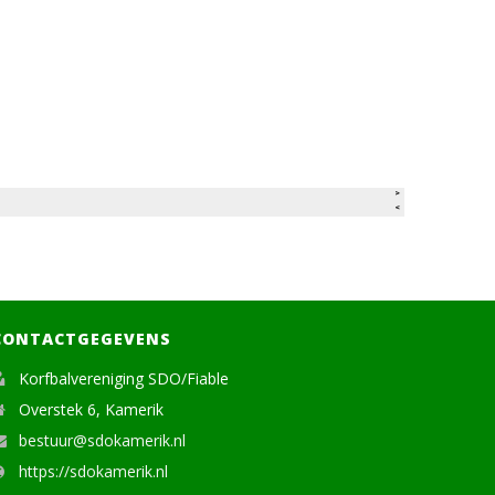
CONTACTGEGEVENS
Korfbalvereniging SDO/Fiable
Overstek 6, Kamerik
bestuur@sdokamerik.nl
https://sdokamerik.nl