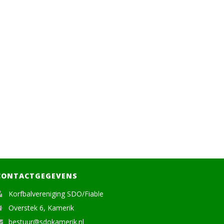
CONTACTGEGEVENS
Korfbalvereniging SDO/Fiable
Overstek 6, Kamerik
bestuur@sdokamerik.nl