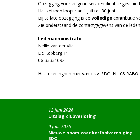
Opzegging voor volgend seizoen dient te geschie
Het seizoen loopt van 1 juli tot 30 juni.
Bij te late opzegging is de
volledige
contributie v
Zie onderstaand de contactgegevens van de ledena
Ledenadministratie
Nellie van der Vliet
De Kapberg 11
06-33331692
Het rekeningnummer van c.k.v. SDO: NL 08 RABO 
12 juni 2026
Uitslag clubverloting
9 juni 2026
Nieuwe naam voor korfbalvereniging
SDO