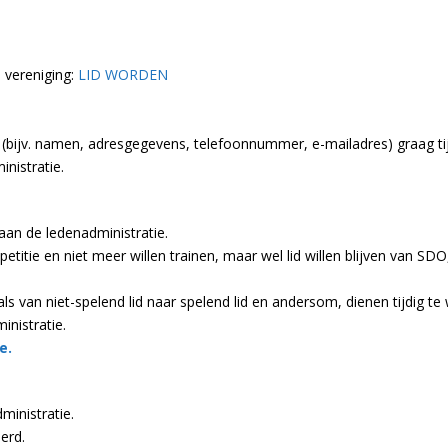
e vereniging:
LID WORDEN
 (bijv. namen, adresgegevens, telefoonnummer, e-mailadres) graag ti
nistratie.
 aan de ledenadministratie.
titie en niet meer willen trainen, maar wel lid willen blijven van SD
als van niet-spelend lid naar spelend lid en andersom, dienen tijdig 
nistratie.
e.
ministratie.
erd.