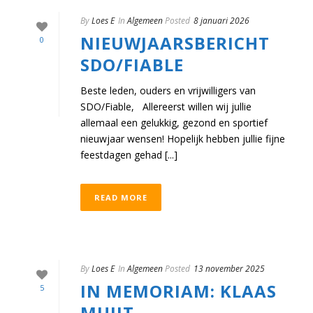
By
Loes E
In
Algemeen
Posted
8 januari 2026
NIEUWJAARSBERICHT
0
SDO/FIABLE
Beste leden, ouders en vrijwilligers van
SDO/Fiable, Allereerst willen wij jullie
allemaal een gelukkig, gezond en sportief
nieuwjaar wensen! Hopelijk hebben jullie fijne
feestdagen gehad [...]
READ MORE
By
Loes E
In
Algemeen
Posted
13 november 2025
IN MEMORIAM: KLAAS
5
MUIJT