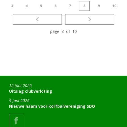
3
4
5
6
7
8
9
10
page 8 of 10
12 juni 2026
Uitslag clubverloting
9 juni 2026
Nieuwe naam voor korfbalvereniging SDO