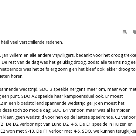
héél veel verschillende redenen.
. Jan Willem en alle andere vrijwilligers, bedankt voor het droog trekk
. De rest van de dag was het gelukkig droog, zodat alle teams nog e
nietoernooi was het zelfs erg zonnig en het bleef ook lekker droog t
ieten horen.
 spannende wedstrijd. SDO 3 speelde nergens meer om, maar won me
og een punt. SDO A2 speelde haar kampioensduel ook. Er moest
in een bloedstollend spannende wedstrijd gelijk en moest het
p deze toch zo mooie dag. SDO B1 verloor, maar was al kampioen
n klaar, geen wedstrijd voor hen op de laatste speelronde. C2 verloor
Z. De D2 verloor nipt van Luno D2: 4-5. De E1 speelde in Huizen en
 E2 won met 9-13. De F1 verloor met 4-6. SDO, we kunnen terugkijke