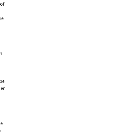
hof
ie
en
pel
een
i
ie
n