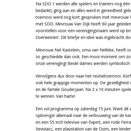
Na SDO 1 werden alle spelers en trainers nog één 
bedankt) ging aan en alles werd in gereedheid geb
toernooi werd nog kort gesproken met mevrouw V
met SDO. Mevrouw Van Dijk heeft 60 jaar geleden 
voorstellen voor een verenigingsnaam werd op bri
Overwinnen’. Dit briefje en idee was ingebracht do
Mevrouw Nel Kastelein, oma van Nelleke, heeft ooi
zo geschiedde dan ook. Een mooi moment om zo m
onze vereniging! Beide dames werden symbolisch b
Vervolgens dus door naar het reünietoernooi. Korfb
ook hele grappige momenten op. De gezelligheid 
en de familie Gouderjaan. Na 2 x 10 minuten spele
te winnen. Van harte!
Een vol programma op zaterdag 15 juni. Want dit w
opbrengst allemaal naar de verbouwing van de kan
en een 55 inch televisie van Expert, een rode Fer
Veviviacc, een playstation van de Osim, een kinde