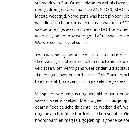
vuurwerk van Fort Oranje. Vivian mocht als tweede
doorgedrongen te zijn naar de A1, SDO 3, SDO 2 e
laatste wedstrijd. Vervolgens was het tijd voor R
was direct na haar komst een vaste waarde in SDO 
vastberaden geweest om weer in SDO 1 te komen.
weer in 1, om zo ook weer goed af te zwaaien. Rob
We wensen haar veel succes.
Toen was het tijd voor Dico. Dico… Helaas moest 
Dico weinig minuten kon maken en uiteindelijk oo
veld staan, om vervolgens weer onder luid applaus
zijn energie, inzet en korfbalvisie. Ook Bouke 
heeft dus al 1,5 decennium in de selectie gespeeld
Vijf spelers werden dus nog bedankt, maar toen we
vakken weer wisselden. Met nog een minuutje op de 
daarna floot de scheidsrechter de wedstrijd af,
opgeheven hoofd de hoofdklasse kon verlaten. Gew
hoofdcoach en mag terugkijken op 3 goede seizoe