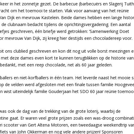
keer in het zonnetje gezet. De barbecue (barbecuërs en Slagerij Tuit
racht om het toernooi te starten. Vlak voor aanvang van het reünie
an Dijk en mevrouw Kastelein. Beide dames hebben een lange histor
de clubnaam bedacht tijdens de oprichtingsvergadering. Een aantal
efjes geschreven, één briefje werd getrokken: ‘Samenwerking Doet
or mevrouw Van Dijk, zij kreeg hier destijds een chocoladereep voor.
t ons clublied geschreven en kon dit nog uit volle borst meezingen 
et deze dames even kort te kunnen terugblikken op de historie van
edankt, met een reep chocolade, net als 60 jaar geleden.
allers en niet-korfballers in één team. Het leverde naast het mooie s
op de velden werd afgesloten met een finale tussen familie Hoogeve
n wist uiteindelijk familie Gouderjaan het SDO 60 jaar reünie toernoo
as ook de dag van de trekking van de grote loterij, waarbij de
tine gaat. Er waren veel grote prijzen zoals een was-droog combinat
rari scooter van Gert Altena Motoren, een tweedaagse weekendtrip va
rfiets van John Okkerman en nog vele andere prijzen! Sponsoren