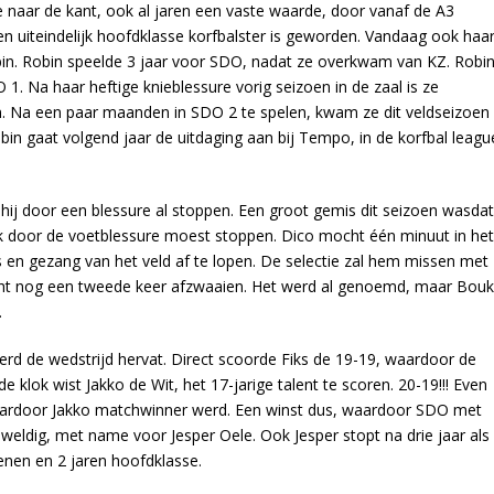
 naar de kant, ook al jaren een vaste waarde, door vanaf de A3
n uiteindelijk hoofdklasse korfbalster is geworden. Vandaag ook haa
obin. Robin speelde 3 jaar voor SDO, nadat ze overkwam van KZ. Robi
1. Na haar heftige knieblessure vorig seizoen in de zaal is ze
 Na een paar maanden in SDO 2 te spelen, kwam ze dit veldseizoen
in gaat volgend jaar de uitdaging aan bij Tempo, in de korfbal leagu
hij door een blessure al stoppen. Een groot gemis dit seizoen wasdat
k door de voetblessure moest stoppen. Dico mocht één minuut in het
 en gezang van het veld af te lopen. De selectie zal hem missen met
mocht nog een tweede keer afzwaaien. Het werd al genoemd, maar Bou
.
rd de wedstrijd hervat. Direct scoorde Fiks de 19-19, waardoor de
klok wist Jakko de Wit, het 17-jarige talent te scoren. 20-19!!! Even
 waardoor Jakko matchwinner werd. Een winst dus, waardoor SDO met
eldig, met name voor Jesper Oele. Ook Jesper stopt na drie jaar als
nen en 2 jaren hoofdklasse.