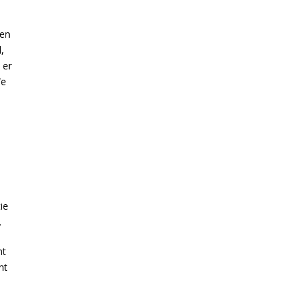
 en
,
 er
We
ie
.
nt
nt