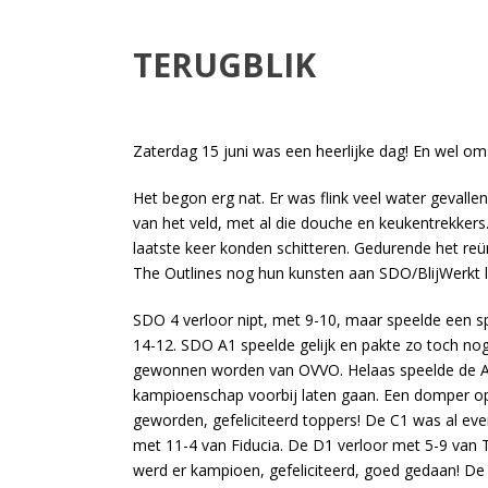
TERUGBLIK
Zaterdag 15 juni was een heerlijke dag! En wel om 
Het begon erg nat. Er was flink veel water gevallen
van het veld, met al die douche en keukentrekkers
laatste keer konden schitteren. Gedurende het reü
The Outlines nog hun kunsten aan SDO/BlijWerkt l
SDO 4 verloor nipt, met 9-10, maar speelde een
14-12. SDO A1 speelde gelijk en pakte zo toch n
gewonnen worden van OVVO. Helaas speelde de A2 
kampioenschap voorbij laten gaan. Een domper o
geworden, gefeliciteerd toppers! De C1 was al eve
met 11-4 van Fiducia. De D1 verloor met 5-9 van T
werd er kampioen, gefeliciteerd, goed gedaan! De