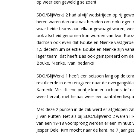
op weer een geweldig seizoen!
SDO/BlijWerkt 2 had al vijf wedstrijden op rij g
heren waren dan ook vastberaden om ook tegen de
waar beide teams aan elkaar gewaagd waren, werd 
ook afscheid genomen kon worden van Ivan Rooze
dachten ook even dat Bouke en Nienke vastgeroes
1,5 decennium selectie. Bouke en Nienke zijn vana
lager team, dat heeft Bas ook geïnspireerd om de
Bouke, Nienke, Ivan, bedankt!
SDO/BlijWerkt 1 heeft een seizoen lang op de ten
resulteerde in een terugkeer naar de overgangsklas
Kamerik. Met dit ene puntje kon er toch positief n
weer hervat, met helaas weer een aantal verliespa
Met deze 2 punten in de zak werd er afgelopen zat
J. van Putten. Net als bij SDO/BlijWerkt 2 waren
van een 19-18 voorsprong werden er een minuut v
Jesper Oele. Kim mocht naar de kant, na 7 jaar ge