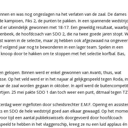
ewonnen en was nog ongeslagen na het verlaten van de zaal. De dames
 kampioen, Fiks 2, de punten te pakken. In een spannende wedstrijd
er uiteindelijk gewonnen met 18-17. Een geweldig resultaat, waarbij
nbeek, de hoofdcoach van SDO 2, die na twee goede jaren stopt. 
t waren in de selectie, maar zij hebben ook afgezwaaid na ongeveer
f volgend jaar nog te bewonderen in een lager team. Spelen in een
 knoop door te hakken om te stoppen met het selectie korfbal. Bas,
en gelopen. Binnen werd er enkel gewonnen van Avanti, thuis, wat
se. Op het veld werd er in het najaar al gelijkgespeeld tegen Roda, in
aar de zaal worden gegaan in oktober. In april werd de buitencompetit
rtijen. 25 mei pakte SDO 1 dan toch weer een punt, ditmaal tegen TZ
erdag weer ingefloten door scheidsrechter E.M.F. Opering en assiste
 Fiks en SDO de hele wedstrijd goed aan elkaar gewaagd. Op het mome
oor tijd een aantal publiekswissels doorgevoerd door hoofdcoach
speeld te hebben in het vlaggenschip, kreeg ze nu een luid applaus én