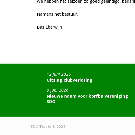
We hebben het seizoen zo goed geëindigd, bedankt
Namens het bestuur,
Bas Eberwijn
12 juni 2026
Uitslag clubverloting
9 juni 2026
Nieuwe naam voor korfbalvereniging
SDO
SDO/Fiable © 2024