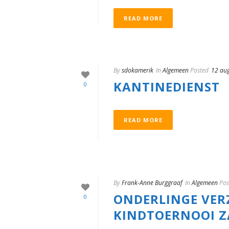
READ MORE
By
sdokamerik
In
Algemeen
Posted
12 au
KANTINEDIENST
0
READ MORE
By
Frank-Anne Burggraaf
In
Algemeen
Pos
ONDERLINGE VER
0
KINDTOERNOOI Z