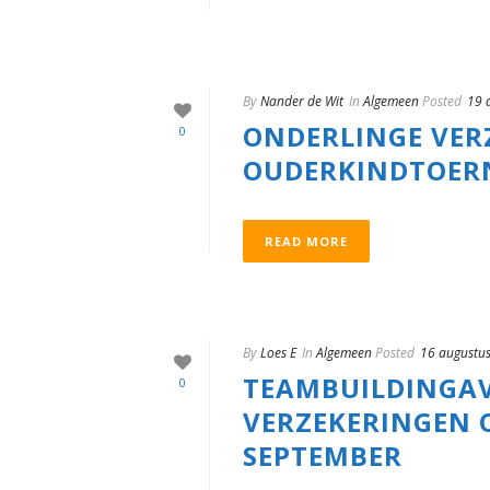
By
Nander de Wit
In
Algemeen
Posted
19 
ONDERLINGE VER
0
OUDERKINDTOER
READ MORE
By
Loes E
In
Algemeen
Posted
16 augustu
TEAMBUILDINGAV
0
VERZEKERINGEN 
SEPTEMBER