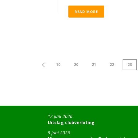
READ MORE
10
20
21
22
23
12 juni 2026
Uitslag clubverloting
9 juni 2026