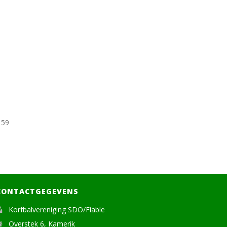
 59
CONTACTGEGEVENS
Korfbalvereniging SDO/Fiable
Overstek 6, Kamerik