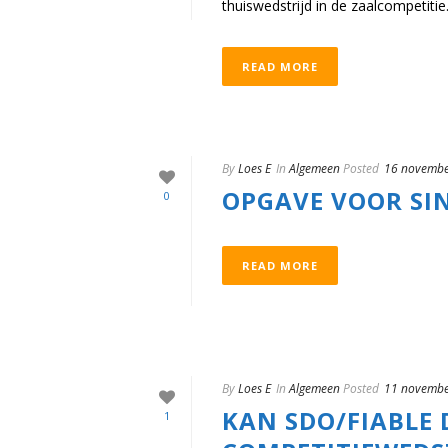
thuiswedstrijd in de zaalcompetitie
READ MORE
By
Loes E
In
Algemeen
Posted
16 novembe
OPGAVE VOOR SI
0
READ MORE
By
Loes E
In
Algemeen
Posted
11 novembe
KAN SDO/FIABLE 
1