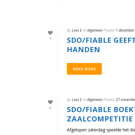
By
Loes E
In
Algemeen
Posted
1 december
SDO/FIABLE GEEFT
1
HANDEN
READ MORE
By
Loes E
In
Algemeen
Posted
27 novembe
SDO/FIABLE BOEK
0
ZAALCOMPETITIE
Afgelopen zaterdag speelde het d