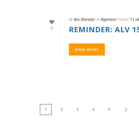
By
Bas Eberwijn
In
Algemeen
Posted
11 o
REMINDER: ALV 1
0
READ MORE
1
2
3
4
5