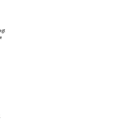
agt
je
p
t