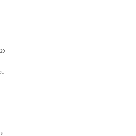
 29
t.
ls