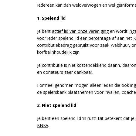
Iedereen kan dan weloverwogen en wel geïnforme
1. Spelend lid
Je bent
actief lid van onze vereniging
en wordt
ing
voor ieder spelend lid een percentage af aan he
contributiebedrag gebruikt voor zaal- /veldhuur, 
korfbalinhoudelijk zijn.
Je contributie is niet kostendekkend daarin, daa
en donateurs zeer dankbaar.
Formeel genomen mogen alleen leden die ook inge
de spelersbank plaatsnemen voor invallen, coache
2. Niet spelend lid
Je bent een spelend lid ‘in rust’. Dit betekent dat je
KNKV
.