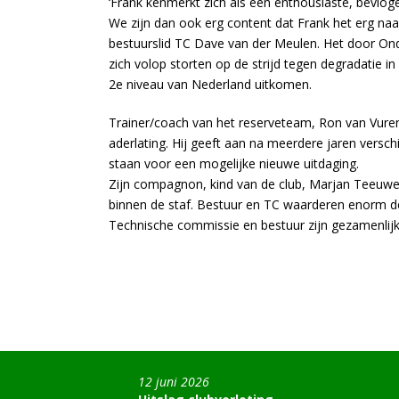
‘Frank kenmerkt zich als een enthousiaste, bevlog
We zijn dan ook erg content dat Frank het erg naar
bestuurslid TC Dave van der Meulen. Het door On
zich volop storten op de strijd tegen degradatie i
2e niveau van Nederland uitkomen.
Trainer/coach van het reserveteam, Ron van Vuren
aderlating. Hij geeft aan na meerdere jaren versc
staan voor een mogelijke nieuwe uitdaging.
Zijn compagnon, kind van de club, Marjan Teeuwe
binnen de staf. Bestuur en TC waarderen enorm de 
Technische commissie en bestuur zijn gezamenlijk 
12 juni 2026