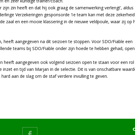
en en zeer kundige trainer/coach.
 zijn zin heeft en dat hij ook graag de samenwerking verlengt’, aldus
derlinge Verzekeringen gesponsorde 1e team kan met deze zekerheid
n de zaal en een mooie klassering in de nieuwe veldpoule, waar zij op 
, heeft aangegeven na dit seizoen te stoppen. Voor SDO/Fiable een
hillende teams bij SDO/Fiable onder zijn hoede te hebben gehad, open
n heeft aangegeven ook volgend seizoen open te staan voor een rol
inzet en tijd van Marjan in de selectie. Dit is van onschatbare waard
hard aan de slag om de staf verdere invulling te geven.