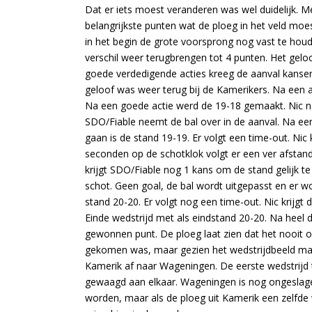
Dat er iets moest veranderen was wel duidelijk. M
belangrijkste punten wat de ploeg in het veld moes
in het begin de grote voorsprong nog vast te hou
verschil weer terugbrengen tot 4 punten. Het gel
goede verdedigende acties kreeg de aanval kansen
geloof was weer terug bij de Kamerikers. Na een 
Na een goede actie werd de 19-18 gemaakt. Nic nam
SDO/Fiable neemt de bal over in de aanval. Na een
gaan is de stand 19-19. Er volgt een time-out. Nic 
seconden op de schotklok volgt er een ver afstan
krijgt SDO/Fiable nog 1 kans om de stand gelijk t
schot. Geen goal, de bal wordt uitgepasst en er 
stand 20-20. Er volgt nog een time-out. Nic krijgt de
Einde wedstrijd met als eindstand 20-20. Na heel 
gewonnen punt. De ploeg laat zien dat het nooit opg
gekomen was, maar gezien het wedstrijdbeeld mag d
Kamerik af naar Wageningen. De eerste wedstrijd 
gewaagd aan elkaar. Wageningen is nog ongeslage
worden, maar als de ploeg uit Kamerik een zelfde 