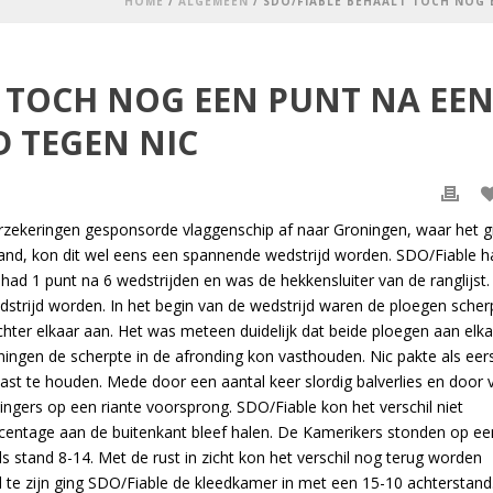
HOME
/
ALGEMEEN
/ SDO/FIABLE BEHAALT TOCH NOG 
 TOCH NOG EEN PUNT NA EE
 TEGEN NIC
rzekeringen gesponsorde vlaggenschip af naar Groningen, waar het g
stand, kon dit wel eens een spannende wedstrijd worden. SDO/Fiable h
had 1 punt na 6 wedstrijden en was de hekkensluiter van de ranglijst.
dstrijd worden. In het begin van de wedstrijd waren de ploegen scher
achter elkaar aan. Het was meteen duidelijk dat beide ploegen aan elk
ningen de scherpte in de afronding kon vasthouden. Nic pakte als eer
 vast te houden. Mede door een aantal keer slordig balverlies en door 
ingers op een riante voorsprong. SDO/Fiable kon het verschil niet
rcentage aan de buitenkant bleef halen. De Kamerikers stonden op ee
stand 8-14. Met de rust in zicht kon het verschil nog terug worden
l te zijn ging SDO/Fiable de kleedkamer in met een 15-10 achterstand