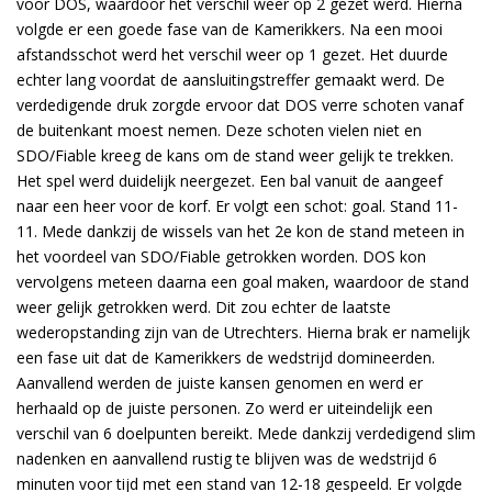
voor DOS, waardoor het verschil weer op 2 gezet werd. Hierna
volgde er een goede fase van de Kamerikkers. Na een mooi
afstandsschot werd het verschil weer op 1 gezet. Het duurde
echter lang voordat de aansluitingstreffer gemaakt werd. De
verdedigende druk zorgde ervoor dat DOS verre schoten vanaf
de buitenkant moest nemen. Deze schoten vielen niet en
SDO/Fiable kreeg de kans om de stand weer gelijk te trekken.
Het spel werd duidelijk neergezet. Een bal vanuit de aangeef
naar een heer voor de korf. Er volgt een schot: goal. Stand 11-
11. Mede dankzij de wissels van het 2e kon de stand meteen in
het voordeel van SDO/Fiable getrokken worden. DOS kon
vervolgens meteen daarna een goal maken, waardoor de stand
weer gelijk getrokken werd. Dit zou echter de laatste
wederopstanding zijn van de Utrechters. Hierna brak er namelijk
een fase uit dat de Kamerikkers de wedstrijd domineerden.
Aanvallend werden de juiste kansen genomen en werd er
herhaald op de juiste personen. Zo werd er uiteindelijk een
verschil van 6 doelpunten bereikt. Mede dankzij verdedigend slim
nadenken en aanvallend rustig te blijven was de wedstrijd 6
minuten voor tijd met een stand van 12-18 gespeeld. Er volgde