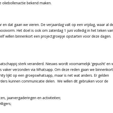
e oliebollenactie bekend maken.
 en dat gaan we vieren. De verjaardag valt op een vrijdag, waar al d
rnooivorm. Het doel is ook om zaterdag 1 juni volledig in het teken va
zelf willen binnenkort een projectgroepje opstarten voor deze dagen.
aatschappij sterk veranderd. Nieuws wordt voornamelijk ‘gepusht’ en 
ds vaker verzonden via Whatsapp. Om deze reden gaan we binnenkort
 lijkt op een groepswhatsapp, maar is net wat anders. Er gelden
erders kunnen communicatie delen. We willen dit gebruiken voor de
, jaarvergaderingen en activiteiten;
lligers;