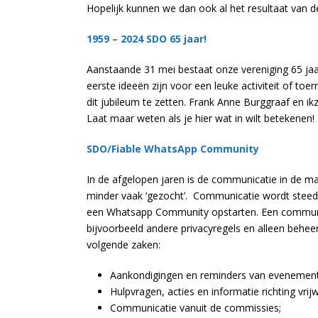
Hopelijk kunnen we dan ook al het resultaat van d
1959 – 2024 SDO 65 jaar!
Aanstaande 31 mei bestaat onze vereniging 65 jaar
eerste ideeën zijn voor een leuke activiteit of toe
dit jubileum te zetten. Frank Anne Burggraaf en ik
Laat maar weten als je hier wat in wilt betekenen!
SDO/Fiable WhatsApp Community
In de afgelopen jaren is de communicatie in de m
minder vaak ‘gezocht’. Communicatie wordt stee
een Whatsapp Community opstarten. Een community
bijvoorbeeld andere privacyregels en alleen behe
volgende zaken:
Aankondigingen en reminders van evenementen
Hulpvragen, acties en informatie richting vrijwi
Communicatie vanuit de commissies;