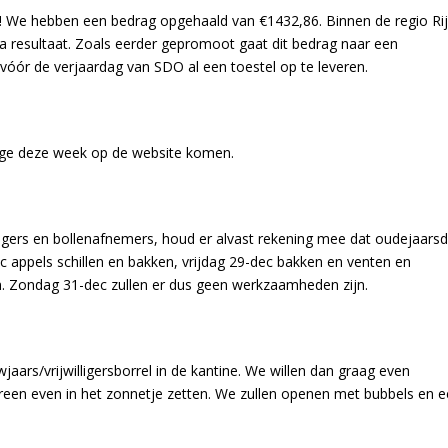
 We hebben een bedrag opgehaald van €1432,86. Binnen de regio Ri
 resultaat. Zoals eerder gepromoot gaat dit bedrag naar een
 vóór de verjaardag van SDO al een toestel op te leveren.
ege deze week op de website komen.
illigers en bollenafnemers, houd er alvast rekening mee dat oudejaars
 appels schillen en bakken, vrijdag 29-dec bakken en venten en
en. Zondag 31-dec zullen er dus geen werkzaamheden zijn.
aars/vrijwilligersborrel in de kantine. We willen dan graag even
iedereen even in het zonnetje zetten. We zullen openen met bubbels en 