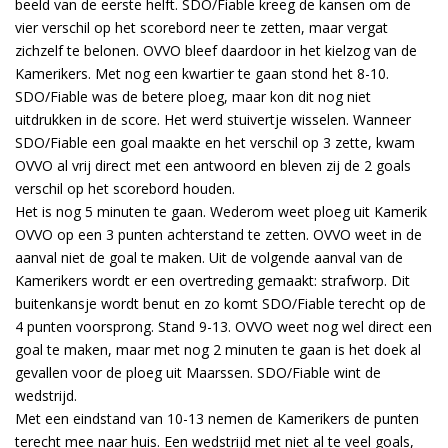
beeld van de eerste helft. SDO/Fiable kreeg de kansen om de
vier verschil op het scorebord neer te zetten, maar vergat
zichzelf te belonen. OVVO bleef daardoor in het kielzog van de
Kamerikers. Met nog een kwartier te gaan stond het 8-10.
SDO/Fiable was de betere ploeg, maar kon dit nog niet
uitdrukken in de score. Het werd stuivertje wisselen. Wanneer
SDO/Fiable een goal maakte en het verschil op 3 zette, kwam
OVVO al vrij direct met een antwoord en bleven zij de 2 goals
verschil op het scorebord houden.
Het is nog 5 minuten te gaan. Wederom weet ploeg uit Kamerik
OVVO op een 3 punten achterstand te zetten. OVVO weet in de
aanval niet de goal te maken. Uit de volgende aanval van de
Kamerikers wordt er een overtreding gemaakt: strafworp. Dit
buitenkansje wordt benut en zo komt SDO/Fiable terecht op de
4 punten voorsprong. Stand 9-13. OVVO weet nog wel direct een
goal te maken, maar met nog 2 minuten te gaan is het doek al
gevallen voor de ploeg uit Maarssen. SDO/Fiable wint de
wedstrijd.
Met een eindstand van 10-13 nemen de Kamerikers de punten
terecht mee naar huis. Een wedstrijd met niet al te veel goals,