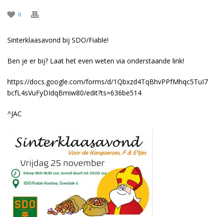
0
Sinterklaasavond bij SDO/Fiable!
Ben je er bij? Laat het even weten via onderstaande link!
https://docs.google.com/forms/d/1Qbxzd4TqBhvPPfMhqc5TuI7
bcfL4sVuFyDIdqBmiw80/edit?ts=636be514
^JAC