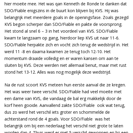
hier moeite mee. Het was qan Kenneth de Ronde te danken dat
SDO/Fiable enigszins in de buurt kon blijven bij KVS. Hij was
belangrijk met meerdere goals in de openingsfase. Zoals gezegd
KVS begon scherper dan SDO/Fiable en pakte de voorsprong.
Het stond al snel 6 – 3 in het voordeel van KVS. SDO/Fiable
kwam te langzaam op gang, hierdoor liep KVS uit naar 11-6.
SDO/Fiable herpakte zich en vocht zich terug de wedstrijd in. Het
werd 11 -8 en daarna kwamen ze terug toch 12-10. Het
momentum draaide volledig en er waren kansen om aan te
sluiten bij KVS. Deze werden niet allemaal benut, maar met rust
stond het 13-12. Alles was nog mogelijk deze wedstrijd.
Na de rust scoort KVS meteen hun eerste aanval die ze kregen.
Het was weer twee verschil. SDO/Fiable had veel moeite met
een dame van KVS, die vandaag de bal erg makkelijk door de
korf heen gooide. Aanvallend zakte SDO/Fiable ook wat terug,
dus zo werd het verschil iets groter en schommelde de
achterstand rond de 4 goals. Voor SDO/Fiable was het
belangrijk om bij een nederlaag het verschil niet grote te laten
worden dan 4. Thuis werd er met 5 verschil gewonnen en bij een