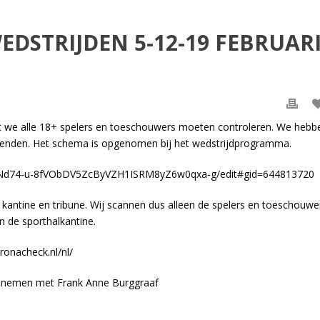
DSTRIJDEN 5-12-19 FEBRUAR
t we alle 18+ spelers en toeschouwers moeten controleren. We hebb
nden. Het schema is opgenomen bij het wedstrijdprogramma.
rwNd74-u-8fVObDV5ZcByVZH1ISRM8yZ6w0qxa-g/edit#gid=644813720
kantine en tribune. Wij scannen dus alleen de spelers en toeschouwe
n de sporthalkantine.
ronacheck.nl/nl/
 opnemen met Frank Anne Burggraaf