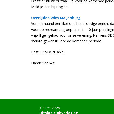
Dit zit er nu weer fraai uit. Voor de komende peri
Meld je dan bij Rogier!
Overlijden Wim Maijenburg
Vorige maand bereikte ons het droevige bericht da
voor de recreantengroep en ruim 10 jaar penningm
vrijwilliger gehad voor onze verening. Namens SD
sterkte gewenst voor de komende periode.
Bestuur SDO/Fiable,
Nander de Wit
12 juni 2026
Uitslag clubverloting