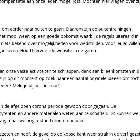
compensatie aan onze leden mogelijk is. Mochten hier vragen over zij
om eerder naar buiten te gaan. Daarom zijn de buitentrainingen
t mooi weer, op een goede opkomst waarbij de regels uiteraard in
niets bekend over mogelijkheden voor wedstrijden. Voor jeugd willen
ganiseren. Houd hiervoor de website in de gaten.
an onze vaste activiteiten te schrappen, denk aan bijeenkomsten in d
e zijn op dit moment op zoek naar een aantal originele ideeën om toch
deeën? Meld je bij het bestuur!
in de afgelopen corona periode gewoon door gegaan. De
tytenten en andere materialen weten aan te schaffen. Dit kunnen we
 mag, maar we nog afstand moeten houden.
zeten en heeft de gevel op de kopse kant weer strak in de verf gezet