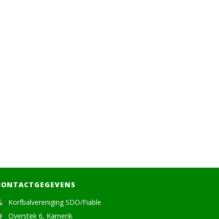
CONTACTGEGEVENS
Korfbalvereniging SDO/Fiable
Overstek 6, Kamerik