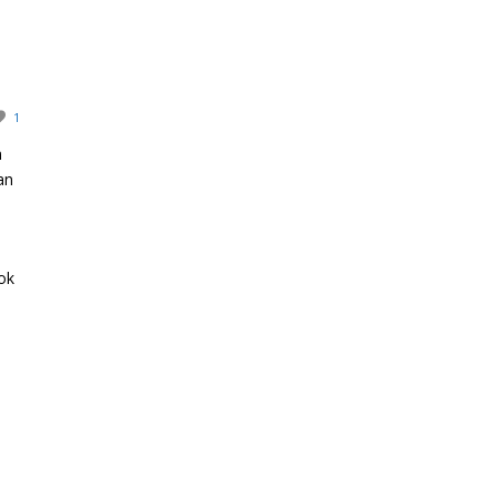
1
n
an
!
ook