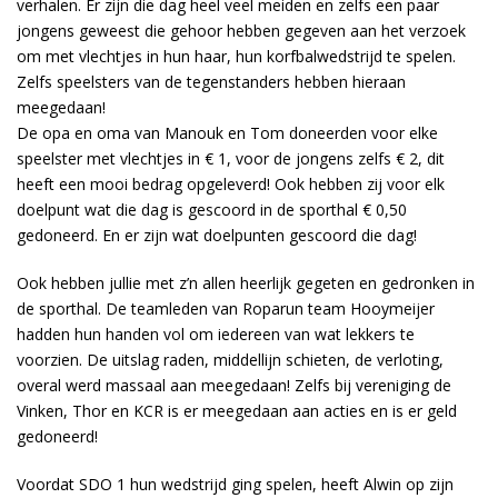
verhalen. Er zijn die dag heel veel meiden en zelfs een paar
jongens geweest die gehoor hebben gegeven aan het verzoek
om met vlechtjes in hun haar, hun korfbalwedstrijd te spelen.
Zelfs speelsters van de tegenstanders hebben hieraan
meegedaan!
De opa en oma van Manouk en Tom doneerden voor elke
speelster met vlechtjes in € 1, voor de jongens zelfs € 2, dit
heeft een mooi bedrag opgeleverd! Ook hebben zij voor elk
doelpunt wat die dag is gescoord in de sporthal € 0,50
gedoneerd. En er zijn wat doelpunten gescoord die dag!
Ook hebben jullie met z’n allen heerlijk gegeten en gedronken in
de sporthal. De teamleden van Roparun team Hooymeijer
hadden hun handen vol om iedereen van wat lekkers te
voorzien. De uitslag raden, middellijn schieten, de verloting,
overal werd massaal aan meegedaan! Zelfs bij vereniging de
Vinken, Thor en KCR is er meegedaan aan acties en is er geld
gedoneerd!
Voordat SDO 1 hun wedstrijd ging spelen, heeft Alwin op zijn