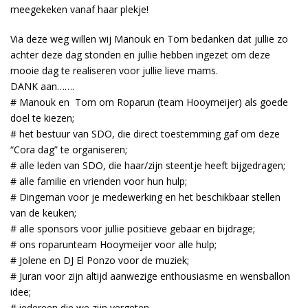
meegekeken vanaf haar plekje!
Via deze weg willen wij Manouk en Tom bedanken dat jullie zo
achter deze dag stonden en jullie hebben ingezet om deze
mooie dag te realiseren voor jullie lieve mams.
DANK aan…….
# Manouk en Tom om Roparun (team Hooymeijer) als goede
doel te kiezen;
# het bestuur van SDO, die direct toestemming gaf om deze
“Cora dag” te organiseren;
# alle leden van SDO, die haar/zijn steentje heeft bijgedragen;
# alle familie en vrienden voor hun hulp;
# Dingeman voor je medewerking en het beschikbaar stellen
van de keuken;
# alle sponsors voor jullie positieve gebaar en bijdrage;
# ons roparunteam Hooymeijer voor alle hulp;
# Jolene en DJ El Ponzo voor de muziek;
# Juran voor zijn altijd aanwezige enthousiasme en wensballon
idee;
# iedereen die we zijn vergeten.