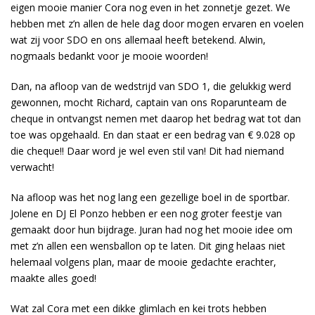
eigen mooie manier Cora nog even in het zonnetje gezet. We
hebben met z’n allen de hele dag door mogen ervaren en voelen
wat zij voor SDO en ons allemaal heeft betekend. Alwin,
nogmaals bedankt voor je mooie woorden!
Dan, na afloop van de wedstrijd van SDO 1, die gelukkig werd
gewonnen, mocht Richard, captain van ons Roparunteam de
cheque in ontvangst nemen met daarop het bedrag wat tot dan
toe was opgehaald. En dan staat er een bedrag van € 9.028 op
die cheque!! Daar word je wel even stil van! Dit had niemand
verwacht!
Na afloop was het nog lang een gezellige boel in de sportbar.
Jolene en DJ El Ponzo hebben er een nog groter feestje van
gemaakt door hun bijdrage. Juran had nog het mooie idee om
met z’n allen een wensballon op te laten. Dit ging helaas niet
helemaal volgens plan, maar de mooie gedachte erachter,
maakte alles goed!
Wat zal Cora met een dikke glimlach en kei trots hebben