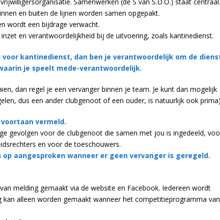
vrijwilligersorganisatie. Samenwerken (de S van S.D.O.) staat centraal
innen en buiten de lijnen worden samen opgepakt.
n wordt een bijdrage verwacht.
inzet en verantwoordelijkheid bij de uitvoering, zoals kantinedienst.
ld voor kantinedienst, dan ben je verantwoordelijk om de diens
 waarin je speelt mede-verantwoordelijk.
aien, dan regel je een vervanger binnen je team. Je kunt dan mogelijk
elen, dus een ander clubgenoot of een ouder, is natuurlijk ook prima)
n voortaan vermeld.
lige gevolgen voor de clubgenoot die samen met jou is ingedeeld, voo
idsrechters en voor de toeschouwers.
an op aangesproken wanneer er geen vervanger is geregeld.
aarvan melding gemaakt via de website en Facebook. Iedereen wordt
deling kan alleen worden gemaakt wanneer het competitieprogramma van