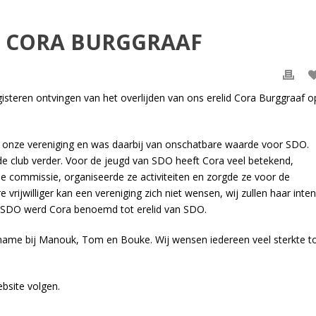
T CORA BURGGRAAF
gisteren ontvingen van het overlijden van ons erelid Cora Burggraaf o
r onze vereniging en was daarbij van onschatbare waarde voor SDO.
e de club verder. Voor de jeugd van SDO heeft Cora veel betekend,
che commissie, organiseerde ze activiteiten en zorgde ze voor de
 vrijwilliger kan een vereniging zich niet wensen, wij zullen haar inte
an SDO werd Cora benoemd tot erelid van SDO.
name bij Manouk, Tom en Bouke. Wij wensen iedereen veel sterkte t
ebsite volgen.