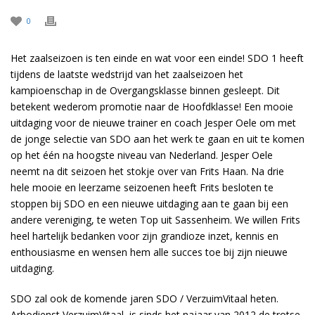
0
Het zaalseizoen is ten einde en wat voor een einde! SDO 1 heeft
tijdens de laatste wedstrijd van het zaalseizoen het
kampioenschap in de Overgangsklasse binnen gesleept. Dit
betekent wederom promotie naar de Hoofdklasse! Een mooie
uitdaging voor de nieuwe trainer en coach Jesper Oele om met
de jonge selectie van SDO aan het werk te gaan en uit te komen
op het één na hoogste niveau van Nederland. Jesper Oele
neemt na dit seizoen het stokje over van Frits Haan. Na drie
hele mooie en leerzame seizoenen heeft Frits besloten te
stoppen bij SDO en een nieuwe uitdaging aan te gaan bij een
andere vereniging, te weten Top uit Sassenheim. We willen Frits
heel hartelijk bedanken voor zijn grandioze inzet, kennis en
enthousiasme en wensen hem alle succes toe bij zijn nieuwe
uitdaging.
SDO zal ook de komende jaren SDO / VerzuimVitaal heten.
Arbodienst VerzuimVitaal is sinds het najaar van 2012 de trotse