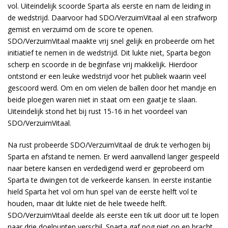
vol. Uiteindelijk scoorde Sparta als eerste en nam de leiding in
de wedstrijd. Daarvoor had SDO/VerzuimVitaal al een strafworp
gemist en verzuimd om de score te openen.
SDO/VerzuimVitaal maakte vrij snel gelijk en probeerde om het
initiatief te nemen in de wedstrijd. Dit lukte niet, Sparta begon
scherp en scoorde in de beginfase vrij makkelijk. Hierdoor
ontstond er een leuke wedstrijd voor het publiek waarin veel
gescoord werd. Om en om vielen de ballen door het mandje en
beide ploegen waren niet in staat om een gaatje te slaan.
Uiteindelijk stond het bij rust 15-16 in het voordeel van
SDO/VerzuimVitaal.
Na rust probeerde SDO/VerzuimVitaal de druk te verhogen bij
Sparta en afstand te nemen. Er werd aanvallend langer gespeeld
naar betere kansen en verdedigend werd er geprobeerd om
Sparta te dwingen tot de verkeerde kansen. In eerste instantie
hield Sparta het vol om hun spel van de eerste helft vol te
houden, maar dit lukte niet de hele tweede helft.
SDO/VerzuimVitaal deelde als eerste een tik uit door uit te lopen
naar drie doelpunten verschil. Sparta gaf nog niet op en bracht